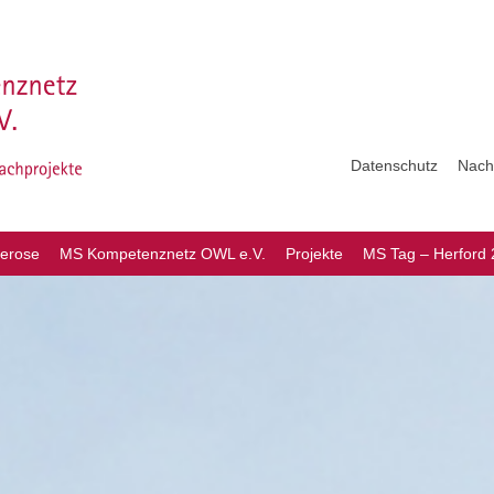
Datenschutz
Nach
lerose
MS Kompetenznetz OWL e.V.
Projekte
MS Tag – Herford